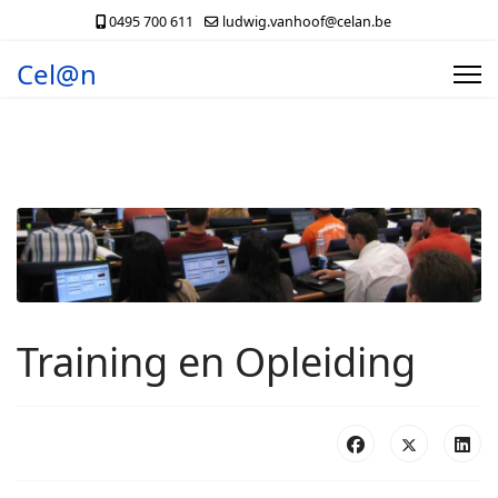
0495 700 611
ludwig.vanhoof@celan.be
Cel@n
Training en Opleiding